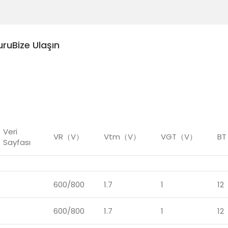
uru
Bize Ulaşın
Veri
VR（V）
Vtm（V）
VGT（V）
B
Sayfası
600/800
1.7
1
12
600/800
1.7
1
12