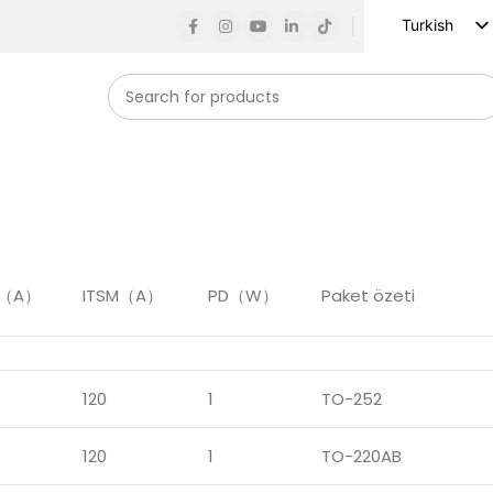
Turkish
English
Russian
Spanish
French
German
Arabic
Vietnamese
T（A）
ITSM（A）
PD（W）
Paket özeti
Indonesian
Korean
Japanese
120
1
TO-252
120
1
TO-220AB