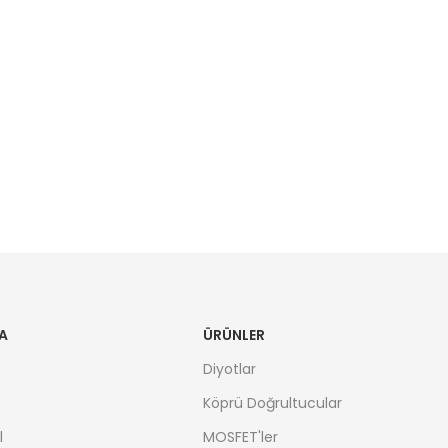
A
ÜRÜNLER
Diyotlar
Köprü Doğrultucular
l
MOSFET'ler