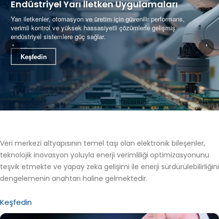
Endüstriyel Yarı İletken Uygulamaları
Yarı iletkenler, otomasyon ve üretim için güvenilir performans,
verimli kontrol ve yüksek hassasiyetli çözümlerle gelişmiş
endüstriyel sistemlere güç sağlar.
'
'
Keşfedin
Veri merkezi altyapısının temel taşı olan elektronik bileşenler,
teknolojik inovasyon yoluyla enerji verimliliği optimizasyonunu
teşvik etmekte ve yapay zeka gelişimi ile enerji sürdürülebilirliğini
dengelemenin anahtarı haline gelmektedir.
Keşfedin