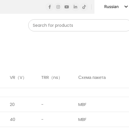
Russian
English
Spanish
French
German
Arabic
Turkish
Vietnamese
VR（V）
TRR（ns）
Схема пакета
Indonesian
Korean
Japanese
20
-
MBF
40
-
MBF