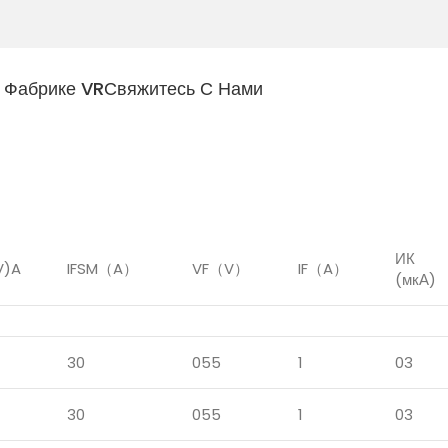
 Фабрике VR
Свяжитесь С Нами
ИК
V)A
IFSM（A）
VF（V）
IF（A）
(мкА)
30
055
1
03
30
055
1
03