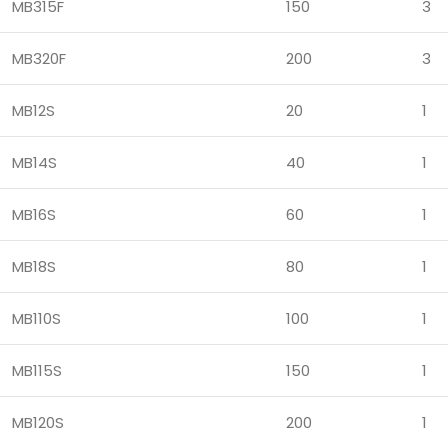
MB315F
150
3
MB320F
200
3
MB12S
20
1
MB14S
40
1
MB16S
60
1
MB18S
80
1
MB110S
100
1
MB115S
150
1
MB120S
200
1