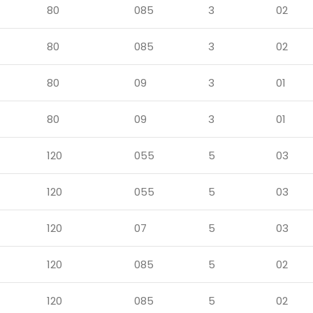
80
085
3
02
80
085
3
02
80
09
3
01
80
09
3
01
120
055
5
03
120
055
5
03
120
07
5
03
120
085
5
02
120
085
5
02