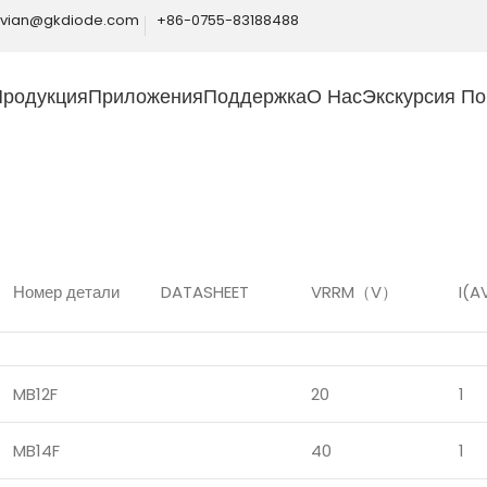
ivian@gkdiode.com
+86-0755-83188488
Продукция
Приложения
Поддержка
О Нас
Экскурсия По
Home
Продукция
Мостовые выпрямители
Мост Шоттки
Номер детали
DATASHEET
VRRM（V）
I(A
MB12F
20
1
MB14F
40
1