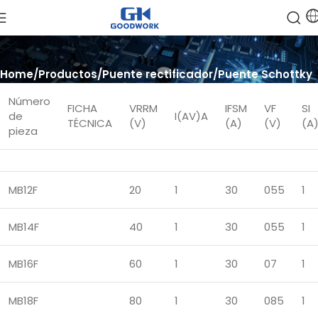
Home
Productos
Puente rectificador
Puente Schottky
Número
FICHA
VRRM
IFSM
VF
SI
de
I(AV)A
TÉCNICA
(V)
(A)
(V)
(A
pieza
MB12F
20
1
30
055
1
MB14F
40
1
30
055
1
MB16F
60
1
30
07
1
MB18F
80
1
30
085
1