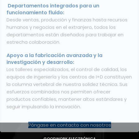
Sólidas alianzas y colaboración académica:
Nuestra larga colaboración con universidades y
asociaciones industriales respalda la investigación
continua, el desarrollo del talento y los avances
técnicos. Estos reconocimientos ponen de relieve
nuestros esfuerzos por sentar unas bases sólidas
para el crecimiento sostenible.
Fortaleza probada en calidad e innovación:
Desde certificaciones gubernamentales hasta
premios de la industria, cada logro demuestra
nuestro enfoque en la confiabilidad de los productos
y la solidez de la fabricación.
Póngase en contacto con nosotros
GOODWORK ELECTRÓNICA