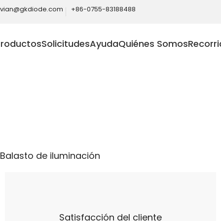
ivian@gkdiode.com
+86-0755-83188488
Productos
Solicitudes
Ayuda
Quiénes Somos
Recorri
Home
Industrial
Balasto de iluminación
Balasto de iluminación
Satisfacción del cliente