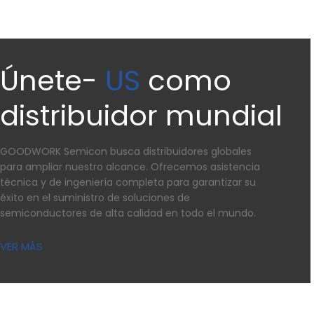
Únete-
US
como
distribuidor mundial
GOODWORK Semicon busca distribuidores globales
para ampliar nuestro alcance. Ofrecemos asistencia
técnica y de ingeniería completa para garantizar su
éxito en el suministro de soluciones de
semiconductores de alta calidad en todo el mundo.
VER MÁS