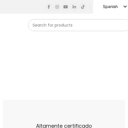
Spanish
English
Russian
French
German
Arabic
Turkish
Vietnamese
Indonesian
Korean
Japanese
Altamente certificado