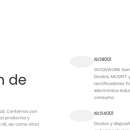
ISO9001
GOODWORK Semi
n de
Diodos, MOSFET 
rectificadores fi
electrónica indus
consumo
idad. Contamos con
ISO14001
ros productos y
Diodos y disposi
 UE, así como otros