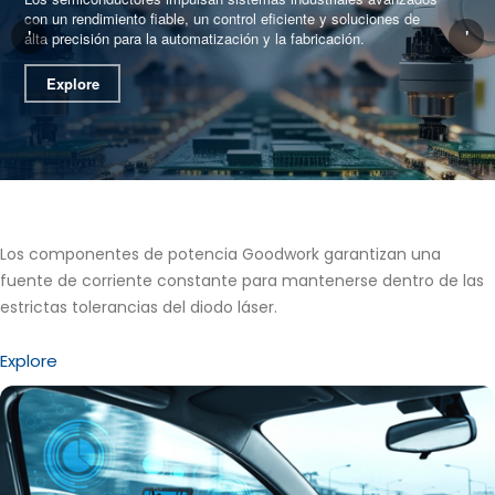
con un rendimiento fiable, un control eficiente y soluciones de
'
'
alta precisión para la automatización y la fabricación.
Explore
Los componentes de potencia Goodwork garantizan una
fuente de corriente constante para mantenerse dentro de las
estrictas tolerancias del diodo láser.
Explore