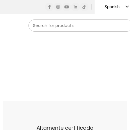
Spanish
English
Russian
French
German
Arabic
Turkish
Vietnamese
Indonesian
Korean
Japanese
Altamente certificado