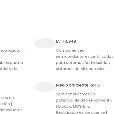
SEGUIR LEYENDO
SEGUIR LEYENDO
IATF16949
conductor -
Componentes
y
semiconductores certificados
ables para la
para automoción, industria y
trial y de
sistemas de alimentación.
Medio ambiente RoHS
Semiconductores de
tivos de
potencia de alto rendimiento
isión |
| Diodos, MOSFETs,
iconductor
Rectificadores de puente |