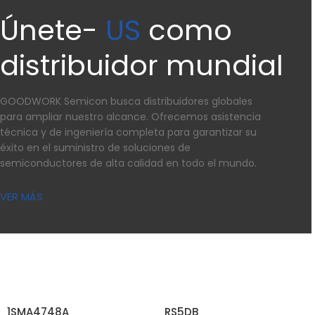
Únete-
US
como
distribuidor mundial
GOODWORK Semicon busca distribuidores globales
para ampliar nuestro alcance. Ofrecemos asistencia
técnica y de ingeniería completa para garantizar su
éxito en el suministro de soluciones de
semiconductores de alta calidad en todo el mundo.
VER MÁS
1SMA4748A
RS5DB