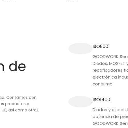
SEGUIR LEYENDO
SEGUIR LEYENDO
ISO9001
GOODWORK Semi
n de
Diodos, MOSFET 
rectificadores fi
electrónica indus
consumo
idad. Contamos con
ISO14001
ros productos y
Diodos y disposi
 UE, así como otros
potencia de prec
GOODWORK Sem