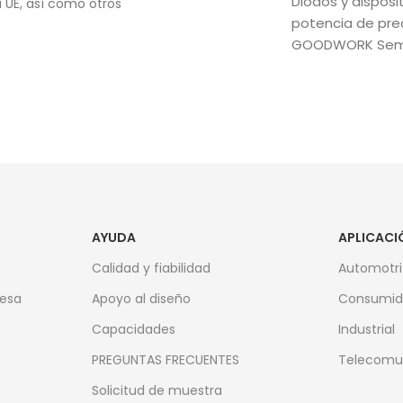
Diodos y disposi
 UE, así como otros
potencia de prec
GOODWORK Sem
AYUDA
APLICACI
Calidad y fiabilidad
Automotri
resa
Apoyo al diseño
Consumid
Capacidades
Industrial
PREGUNTAS FRECUENTES
Telecomu
Solicitud de muestra