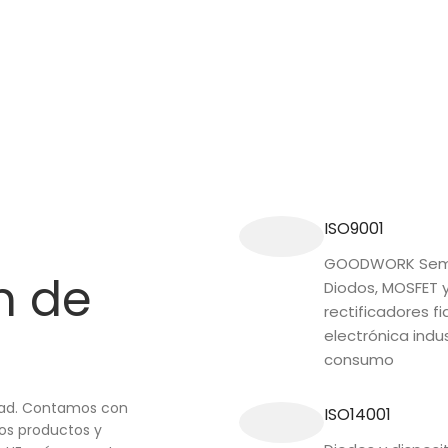
ISO9001
GOODWORK Semi
n de
Diodos, MOSFET 
rectificadores fi
electrónica indus
consumo
idad. Contamos con
ISO14001
ros productos y