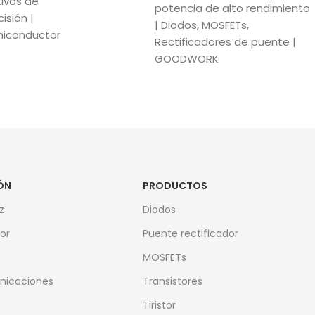
tivos de
potencia de alto rendimiento
isión |
| Diodos, MOSFETs,
iconductor
Rectificadores de puente |
GOODWORK
ÓN
PRODUCTOS
z
Diodos
or
Puente rectificador
MOSFETs
nicaciones
Transistores
Tiristor