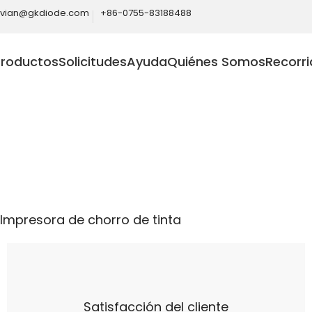
ivian@gkdiode.com
+86-0755-83188488
Productos
Solicitudes
Ayuda
Quiénes Somos
Recorri
Home
Consumidor
Impresora de chorro de tinta
Impresora de chorro de tinta
Satisfacción del cliente