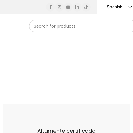
Spanish
English
Russian
French
German
Arabic
Turkish
Vietnamese
Indonesian
Korean
Japanese
Altamente certificado