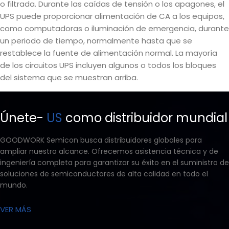
o filtrada. Durante las caídas de tensión o los apagones, el
UPS puede proporcionar alimentación de CA a los equipos,
como computadoras o iluminación de emergencia, durante
un periodo de tiempo, normalmente hasta que se
restablece la fuente de alimentación normal. La mayoría
de los circuitos UPS incluyen algunos o todos los bloques
del sistema que se muestran arriba.
Únete-
US
como distribuidor mundial
GOODWORK Semicon busca distribuidores globales para
ampliar nuestro alcance. Ofrecemos asistencia técnica y de
ingeniería completa para garantizar su éxito en el suministro de
soluciones de semiconductores de alta calidad en todo el
mundo.
VER MÁS