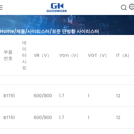
Home
제품
사이리스터
표준 단방향 사이리스터
데
이
부품
터
VR（V）
Vtm（V）
VGT（V）
IT（A）
번호
시
트
BT151
600/800
1.7
1
12
BT151
600/800
1.7
1
12