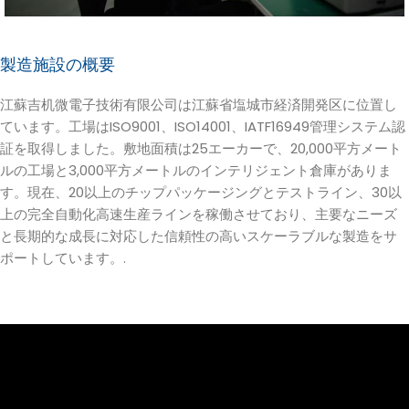
製造施設の概要
江蘇吉机微電子技術有限公司は江蘇省塩城市経済開発区に位置し
ています。工場はISO9001、ISO14001、IATF16949管理システム認
証を取得しました。敷地面積は25エーカーで、20,000平方メート
ルの工場と3,000平方メートルのインテリジェント倉庫がありま
す。現在、20以上のチップパッケージングとテストライン、30以
上の完全自動化高速生産ラインを稼働させており、主要なニーズ
と長期的な成長に対応した信頼性の高いスケーラブルな製造をサ
ポートしています。.