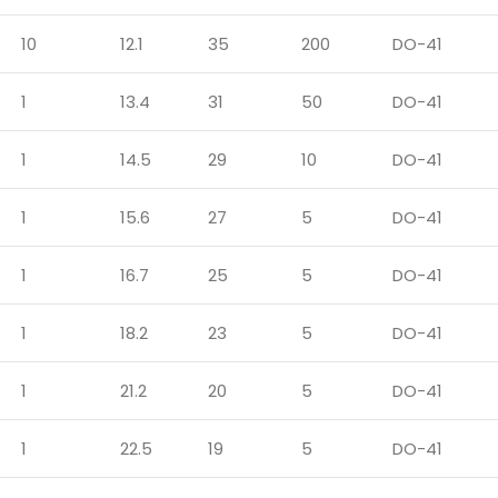
10
12.1
35
200
DO-41
1
13.4
31
50
DO-41
1
14.5
29
10
DO-41
1
15.6
27
5
DO-41
1
16.7
25
5
DO-41
1
18.2
23
5
DO-41
1
21.2
20
5
DO-41
1
22.5
19
5
DO-41