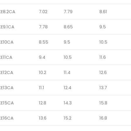
KE8.2CA
7.02
7.79
8.61
E9.1CA
7.78
8.65
9.5
KE10CA
8.55
9.5
10.5
KE11CA
9.4
10.5
11.6
KE12CA
10.2
11.4
12.6
KE13CA
11.1
12.4
13.7
KE15CA
12.8
14.3
15.8
KE16CA
13.6
15.2
16.8