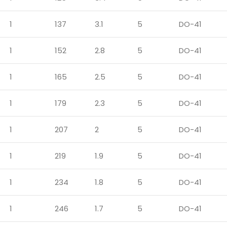
1
137
3.1
5
DO-41
1
152
2.8
5
DO-41
1
165
2.5
5
DO-41
1
179
2.3
5
DO-41
1
207
2
5
DO-41
1
219
1.9
5
DO-41
1
234
1.8
5
DO-41
1
246
1.7
5
DO-41