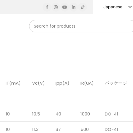
Japanese
English
Russian
Spanish
French
German
Arabic
Turkish
IT(mA)
Vc(V)
Ipp(A)
IR(uA)
パッケージ
Vietnamese
Indonesian
Korean
10
10.5
40
1000
DO-41
10
11.3
37
500
DO-41