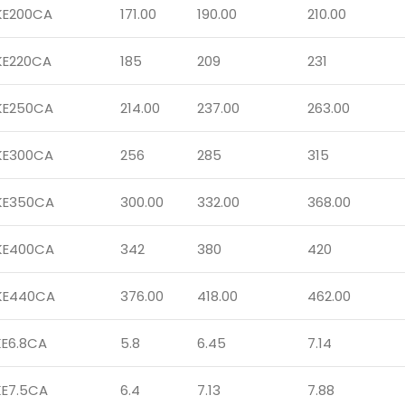
KE200CA
171.00
190.00
210.00
KE220CA
185
209
231
KE250CA
214.00
237.00
263.00
KE300CA
256
285
315
KE350CA
300.00
332.00
368.00
KE400CA
342
380
420
KE440CA
376.00
418.00
462.00
KE6.8CA
5.8
6.45
7.14
KE7.5CA
6.4
7.13
7.88