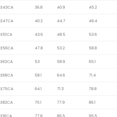
KE43CA
36.8
40.9
45.2
KE47CA
40.2
44.7
49.4
KE51CA
43.6
48.5
53.6
KE56CA
47.8
53.2
58.8
KE62CA
53
58.9
65.1
KE68CA
58.1
64.6
71.4
KE75CA
64.1
71.3
78.8
KE82CA
70.1
77.9
86.1
KE91CA
77.8
86.5
95.5