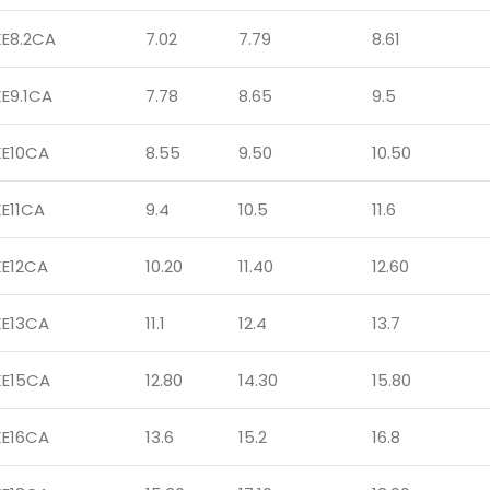
KE8.2CA
7.02
7.79
8.61
E9.1CA
7.78
8.65
9.5
KE10CA
8.55
9.50
10.50
E11CA
9.4
10.5
11.6
KE12CA
10.20
11.40
12.60
KE13CA
11.1
12.4
13.7
KE15CA
12.80
14.30
15.80
KE16CA
13.6
15.2
16.8