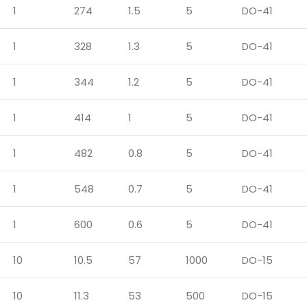
1
274
1.5
5
DO-41
1
328
1.3
5
DO-41
1
344
1.2
5
DO-41
1
414
1
5
DO-41
1
482
0.8
5
DO-41
1
548
0.7
5
DO-41
1
600
0.6
5
DO-41
10
10.5
57
1000
DO-15
10
11.3
53
500
DO-15