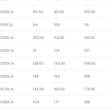
KE100CA
85.50
95.00
105.00
KE110CA
94
105
116
KE120CA
102.00
114.00
126.00
KE130CA
111
124
137
KE150CA
128.00
143.00
158.00
KE160CA
136
152
168
KE170CA
145.00
162.00
179.00
KE180CA
154
171
189