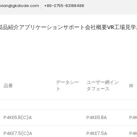
ivian@gkdiode.com
+86-0755-83188488
製品紹介
アプリケーション
サポート
会社概要
VR工場見学
Home
製品紹介
ダイオード
過渡電圧サプレッサ
データシー
ユーザー網イン
品番
BI
ト
タフェース
P4KE6.8(C)A
P4KE6.8A
P4
P4KE7.5(C)A
P4KE7.5A
P4