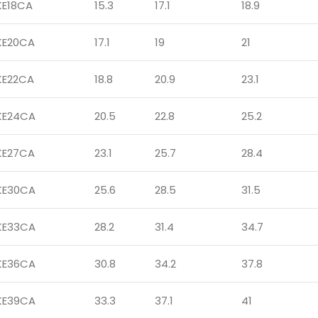
KE18CA
15.3
17.1
18.9
KE20CA
17.1
19
21
KE22CA
18.8
20.9
23.1
KE24CA
20.5
22.8
25.2
KE27CA
23.1
25.7
28.4
KE30CA
25.6
28.5
31.5
KE33CA
28.2
31.4
34.7
KE36CA
30.8
34.2
37.8
KE39CA
33.3
37.1
41