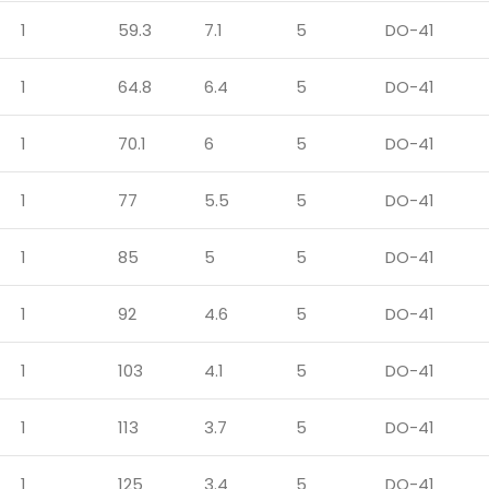
1
59.3
7.1
5
DO-41
1
64.8
6.4
5
DO-41
1
70.1
6
5
DO-41
1
77
5.5
5
DO-41
1
85
5
5
DO-41
1
92
4.6
5
DO-41
1
103
4.1
5
DO-41
1
113
3.7
5
DO-41
1
125
3.4
5
DO-41