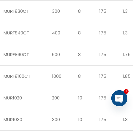
MURF830CT
300
8
175
1.3
MURF840CT
400
8
175
1.3
MURF860CT
600
8
175
1.75
MURF8100CT
1000
8
175
1.85
1
MUR1020
200
10
175
1
Open
chaty
MUR1030
300
10
175
1.3