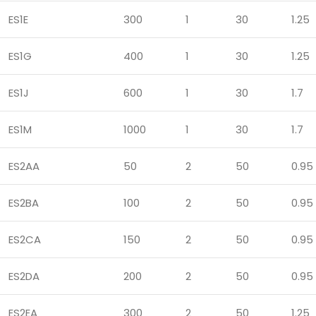
ES1E
300
1
30
1.25
ES1G
400
1
30
1.25
ES1J
600
1
30
1.7
ES1M
1000
1
30
1.7
ES2AA
50
2
50
0.95
ES2BA
100
2
50
0.95
ES2CA
150
2
50
0.95
ES2DA
200
2
50
0.95
ES2EA
300
2
50
1.25