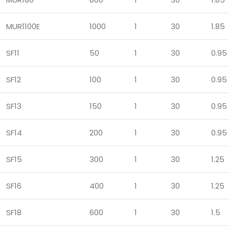
MUR1100E
1000
1
30
1.85
SF11
50
1
30
0.95
SF12
100
1
30
0.95
SF13
150
1
30
0.95
SF14
200
1
30
0.95
SF15
300
1
30
1.25
SF16
400
1
30
1.25
SF18
600
1
30
1.5