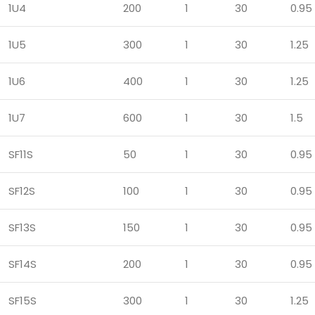
1U4
200
1
30
0.95
1U5
300
1
30
1.25
1U6
400
1
30
1.25
1U7
600
1
30
1.5
SF11S
50
1
30
0.95
SF12S
100
1
30
0.95
SF13S
150
1
30
0.95
SF14S
200
1
30
0.95
SF15S
300
1
30
1.25