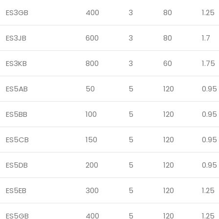
ES3GB
400
3
80
1.25
ES3JB
600
3
80
1.7
ES3KB
800
3
60
1.75
ES5AB
50
5
120
0.95
ES5BB
100
5
120
0.95
ES5CB
150
5
120
0.95
ES5DB
200
5
120
0.95
ES5EB
300
5
120
1.25
ES5GB
400
5
120
1.25