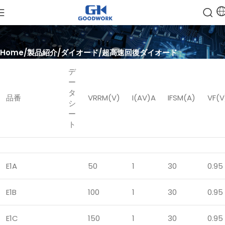
Home
製品紹介
ダイオード
超高速回復ダイオード
デ
ー
タ
品番
VRRM(V)
I(AV)A
IFSM(A)
VF(V
シ
ー
ト
E1A
50
1
30
0.95
E1B
100
1
30
0.95
E1C
150
1
30
0.95