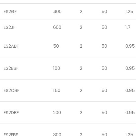
ES2GF
400
2
50
1.25
ES2JF
600
2
50
1.7
ES2ABF
50
2
50
0.95
ES2BBF
100
2
50
0.95
ES2CBF
150
2
50
0.95
ES2DBF
200
2
50
0.95
ES2EBF
300
2
50
1.25