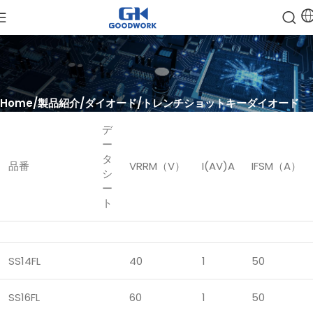
Home
製品紹介
ダイオード
トレンチショットキーダイオード
デ
ー
タ
品番
VRRM（V）
I(AV)A
IFSM（A）
シ
ー
ト
SS14FL
40
1
50
SS16FL
60
1
50