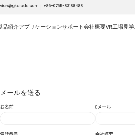
ivian@gkdiode.com
+86-0755-83188488
製品紹介
アプリケーション
サポート
会社概要
VR工場見学
Home
会社概要
お問い合わせ
メールを送る
お名前
Eメール
電話番号
会社概要