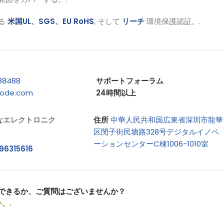
る
米国UL、SGS、EU RoHS
, そして
リーチ
環境保護認証。.
88488
サポートフォーラム
iode.com
24時間以上
なエレクトロニク
住所
中華人民共和国広東省深圳市龍華
区閔子街民塘路328号デジタルイノベ
ーションセンターC棟1006-1010室
96315616
できるか、ご質問はございませんか？
。.