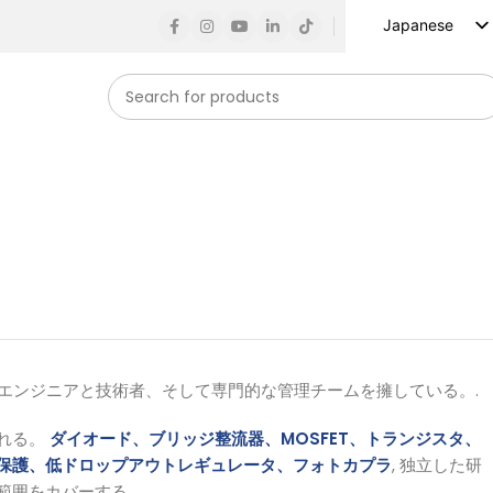
Japanese
English
Russian
Spanish
French
German
Arabic
Turkish
Vietnamese
Indonesian
Korean
富なエンジニアと技術者、そして専門的な管理チームを擁している。.
れる。
ダイオード、ブリッジ整流器、MOSFET、トランジスタ、
保護、低ドロップアウトレギュレータ、フォトカプラ
, 独立した研
範囲をカバーする。.