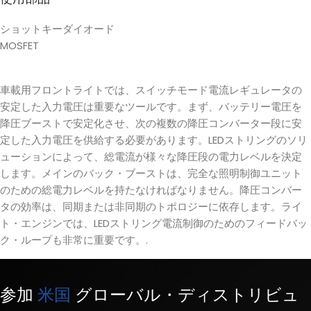
ショットキーダイオード
MOSFET
車載用フロントライトでは、スイッチモード電流レギュレータの
安定した入力電圧は重要なツールです。まず、バッテリー電圧を
降圧ブーストで安定化させ、次の複数の降圧コンバーター段に安
定した入力電圧を供給する必要があります。LEDストリングのソリ
ューションによって、総電流が様々な降圧段の電力レベルを決定
します。メインのバック・ブーストは、完全な照明制御ユニット
のための総電力レベルを持たなければなりません。降圧コンバー
タの効率は、同期または非同期のトポロジーに依存します。ライ
ト・エンジンでは、LEDストリング電流制御のためのフィードバッ
ク・ループも非常に重要です。.
参加
米国
グローバル・ディストリビュ