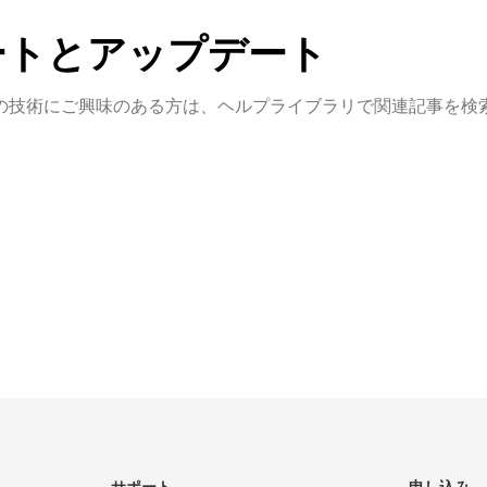
ートとアップデート
の技術にご興味のある方は、ヘルプライブラリで関連記事を検索
ード
は、お客様の便宜を図
製品に関するご質問やデ
サポートに連絡するさまざ
するサポートが必要です
提供しています。.
ポートチームが対応いた
ト・オプション
メールセールス