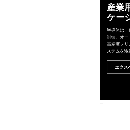
産業
ケー
半導体は、
'
制御、オー
高精度ソリ
ステムを駆
エクス