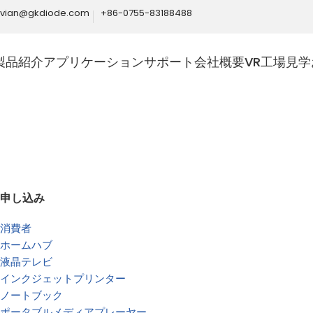
ivian@gkdiode.com
+86-0755-83188488
製品紹介
アプリケーション
サポート
会社概要
VR工場見学
Home
インダストリアル
申し込み
消費者
ホームハブ
液晶テレビ
最適化、
インクジェットプリンター
ノートブック
産業用ソリュー
ポータブルメディアプレーヤー