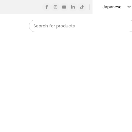
Japanese
English
Russian
Spanish
French
German
Arabic
Turkish
Vietnamese
Indonesian
Korean
導体システムで競争力を高めます。.