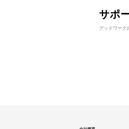
サポ
グッドワーク
グッドワ
るため、
まな方法を
コンタク