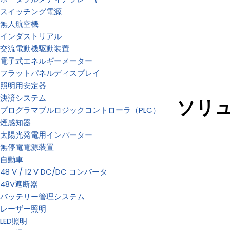
スイッチング電源
無人航空機
インダストリアル
交流電動機駆動装置
電子式エネルギーメーター
フラットパネルディスプレイ
照明用安定器
決済システム
ソリ
プログラマブルロジックコントローラ（PLC）
煙感知器
太陽光発電用インバーター
無停電電源装置
自動車
48 V / 12 V DC/DC コンバータ
48V遮断器
バッテリー管理システム
レーザー照明
LED照明