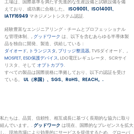
工場は、国際基準を満たす先進的な生産設備と試験設備を備
えており、成功裏に合格した。
ISO9001、ISO14001、
IATF16949
マネジメントシステム認証.
経験豊富なエンジニアリング・チームとプロフェッショナル
な管理体制、,
グッドワーク
は、以下を含むあらゆる半導体製
品を独自に開発、製造、供給している：
ダイオード
,
トランジスタ
,
ブリッジ整流器
, TVSダイオード、,
MOSFET
,
ESD保護デバイス
, LDO電圧レギュレータ、SCRサイ
リスタ、そして
オプトカプラ
.
すべての製品は国際規格に準拠しており、以下の認証を受け
ている。
UL（米国）、SGS、RoHS、REACH。.
私たちは、品質、信頼性、相互成長に基づく長期的な協力に取り
組んでいます。.
グッドワーク
は現在、国際的なプレゼンスを拡大
し、現地市場により効率的にサービスを提供するため、グローバ