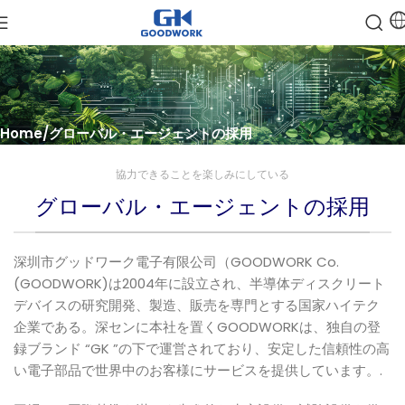
Home
グローバル・エージェントの採用
協力できることを楽しみにしている
グローバル・エージェントの採用
深圳市グッドワーク電子有限公司（GOODWORK Co.
(GOODWORK)は2004年に設立され、半導体ディスクリート
デバイスの研究開発、製造、販売を専門とする国家ハイテク
企業である。深センに本社を置くGOODWORKは、独自の登
録ブランド “GK ”の下で運営されており、安定した信頼性の高
い電子部品で世界中のお客様にサービスを提供しています。.