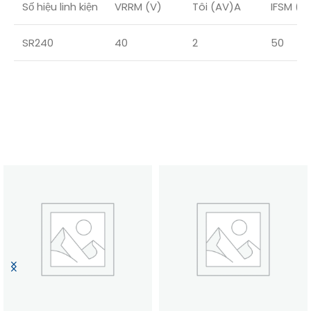
Số hiệu linh kiện
VRRM (V)
Tôi (AV)A
IFSM (A
SR240
40
2
50