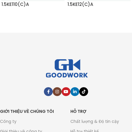
1.5KE110(C)A
1.5KE12(C)A
ĐỌC THÊM
ĐỌC THÊM
GIỚI THIỆU VỀ CHÚNG TÔI
HỖ TRỢ
Công ty
Chất lượng & Độ tin cậy
Giới thiệu về công ty
Hỗ trợ thiết kế