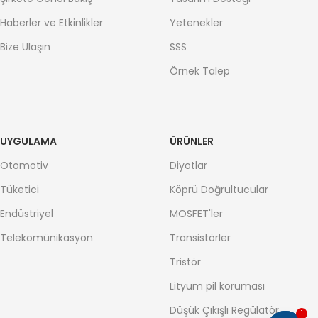
Haberler ve Etkinlikler
Yetenekler
Bize Ulaşın
SSS
Örnek Talep
UYGULAMA
ÜRÜNLER
Otomotiv
Diyotlar
Tüketici
Köprü Doğrultucular
Endüstriyel
MOSFET'ler
Telekomünikasyon
Transistörler
Tristör
Lityum pil koruması
Düşük Çıkışlı Regülatör
1