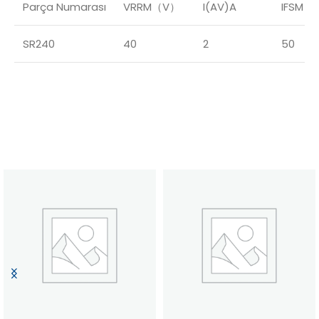
Parça Numarası
VRRM（V）
I(AV)A
IFSM（
SR240
40
2
50