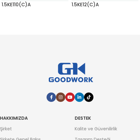
1.5KE110(C)A
1.5KE12(C)A
DAHA FAZLA BILGI EDININ
DAHA FAZLA BILGI EDININ
HAKKIMIZDA
DESTEK
Şirket
Kalite ve Güvenilirlik
Şirkete Genel Bakış
Tasarım Desteği