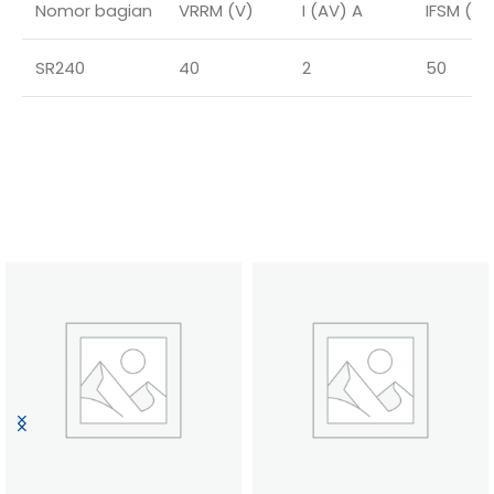
Nomor bagian
VRRM (V)
I (AV) A
IFSM (A)
SR240
40
2
50