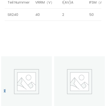
Teil Nummer
VRRM（V）
I(AV)A
IFSM（A）
SR240
40
2
50