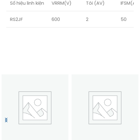
Số hiệu linh kiện
VRRM(V)
Tôi (AV)
IFSM(A)
RS2JF
600
2
50