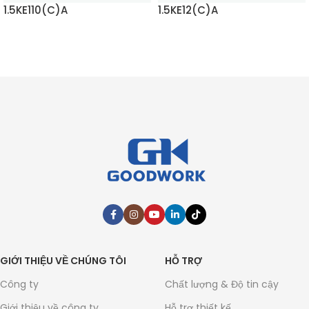
1.5KE110(C)A
1.5KE12(C)A
ĐỌC THÊM
ĐỌC THÊM
GIỚI THIỆU VỀ CHÚNG TÔI
HỖ TRỢ
Công ty
Chất lượng & Độ tin cậy
Giới thiệu về công ty
Hỗ trợ thiết kế