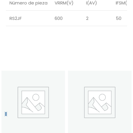
Número de pieza
VRRM(V)
I(AV)
IFSM(A)
RS2JF
600
2
50