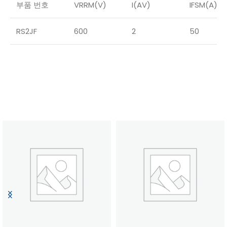
부품 번호
VRRM(V)
I(AV)
IFSM(A)
RS2JF
600
2
50