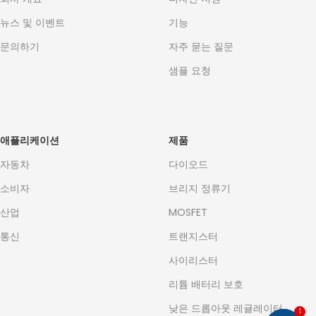
뉴스 및 이벤트
기능
문의하기
자주 묻는 질문
샘플 요청
애플리케이션
제품
자동차
다이오드
소비자
브리지 정류기
산업
MOSFET
통신
트랜지스터
사이리스터
리튬 배터리 보호
낮은 드롭아웃 레귤레이터
1