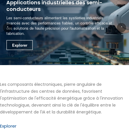
Applications industrielles des semi-
conducteurs
Les semi-conducteurs alimentent les systèmes industriels
avancés avec des performances fiables, un contrôle efficace et
'
'
des solutions de haute précision pour l'automatisation et la
fabrication.
Explorer
Les composants électroniques, pierre angulaire de
l'infrastructure des centres de données, favorisent
l'optimisation de l'efficacité énergétique grâce à l'innovation
technologique, devenant ainsi la clé de l'équilibre entre le
développement de l'IA et la durabilité énergétique.
Explorer