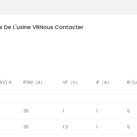
te De L'usine VR
Nous Contacter
aute fréquence
(AV) A
IFSM（A）
VF（V）
IF（A）
IR (
30
1
1
5
30
1.3
1
5