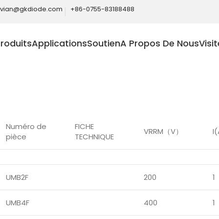
ivian@gkdiode.com
+86-0755-83188488
roduits
Applications
Soutien
A Propos De Nous
Visi
Home
Produits
Ponts redresseurs
Pont redresseur à h
Numéro de
FICHE
VRRM（V）
I
pièce
TECHNIQUE
UMB2F
200
1
UMB4F
400
1