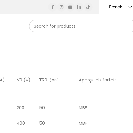
French
English
Russian
Spanish
German
Arabic
Turkish
Vietnamese
uA)
VR (V)
TRR（ns）
Aperçu du forfait
Indonesian
Korean
Japanese
200
50
MBF
400
50
MBF