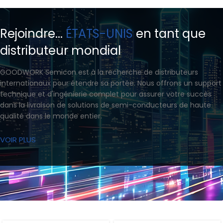
Rejoindre...
ÉTATS-UNIS
en tant que
distributeur mondial
GOODWORK Semicon est à la recherche de distributeurs
internationaux pour étendre sa portée. Nous offrons un support
technique et d'ingénierie complet pour assurer votre succès
dans la livraison de solutions de semi-conducteurs de haute
qualité dans le monde entier.
VOIR PLUS