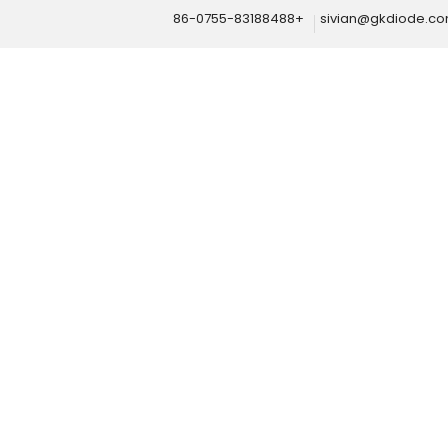
+86-0755-83188488
sivian@gkdiode.c
Home
المنتجات
حماية بطارية الليثيوم
سلسلة حماية الخلية الواحدة ثنا