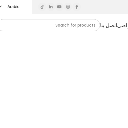
Arabic
English
راضي
اتصل بنا
Russian
Spanish
French
German
Turkish
Vietnamese
Indonesian
Korean
Japanese