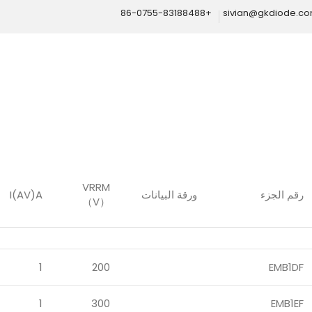
+86-0755-83188488
sivian@gkdiode.c
Home
المنتجات
مقومات الجسر
جسر مقوم الاسترداد السريع للغاية
VRRM
رقم الجزء
ورقة البيانات
I(AV)A
（V）
1
200
EMB1DF
1
300
EMB1EF