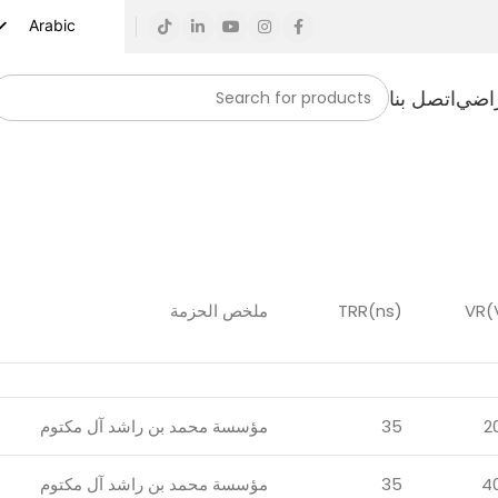
Arabic
English
راضي
اتصل بنا
Russian
Spanish
French
German
Turkish
Vietnamese
VR(
TRR(ns)
ملخص الحزمة
Indonesian
Korean
Japanese
2
35
مؤسسة محمد بن راشد آل مكتوم
4
35
مؤسسة محمد بن راشد آل مكتوم