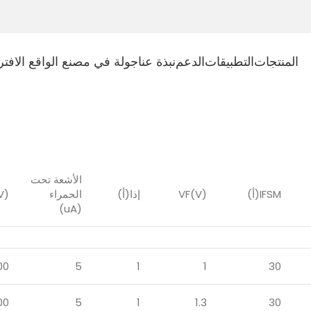
المنتجات
التطبيقات
الدعم
نبذة عنا
جولة في مصنع الواقع الافت
الأشعة تحت
IFSM(أ)
VF(V)
إذا(أ)
الحمراء
V)
(uA)
00
5
1
1
30
00
5
1
1.3
30