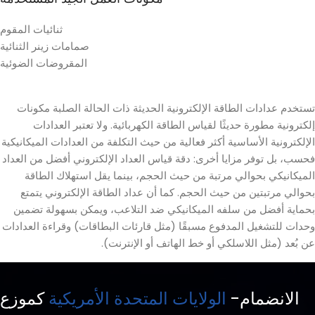
ثنائيات المقوم
صمامات زينر الثنائية
المقروضات الضوئية
تستخدم عدادات الطاقة الإلكترونية الحديثة ذات الحالة الصلبة مكونات
إلكترونية مطورة حديثًا لقياس الطاقة الكهربائية. ولا تعتبر العدادات
الإلكترونية الأساسية أكثر فعالية من حيث التكلفة من العدادات الميكانيكية
فحسب، بل توفر مزايا أخرى: دقة قياس العداد الإلكتروني أفضل من العداد
الميكانيكي بحوالي مرتبة من حيث الحجم، بينما يقل استهلاك الطاقة
بحوالي مرتبتين من حيث الحجم. كما أن عداد الطاقة الإلكتروني يتمتع
بحماية أفضل من سلفه الميكانيكي ضد التلاعب، ويمكن بسهولة تضمين
وحدات للتشغيل المدفوع مسبقًا (مثل قارئات البطاقات) وقراءة العدادات
عن بُعد (مثل اللاسلكي أو خط الهاتف أو الإنترنت).
الانضمام-
الولايات المتحدة الأمريكية
كموزع