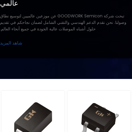
عالمي
تبحث شركة GOODWORK Semicon عن موزعين عالميين لتوسيع نطاق
وصولنا. نحن نقدم الدعم الهندسي والتقني الشامل لضمان نجاحكم في تقديم
حلول أشباه الموصلات عالية الجودة في جميع أنحاء العالم.
شاهد المزيد