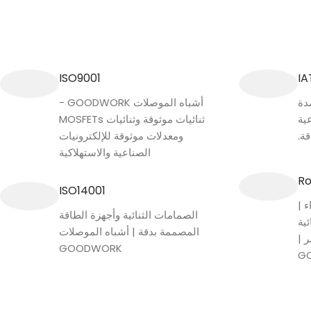
ISO9001
IA
دة
أشباه الموصلات GOODWORK -
ية
ثنائيات موثوقة وثنائيات MOSFETs
ة.
ومعدلات موثوقة للإلكترونيات
الصناعية والاستهلاكية
ISO14001
ء |
الصمامات الثنائية وأجهزة الطاقة
ئية
المصممة بدقة | أشباه الموصلات
 |
GOODWORK
G