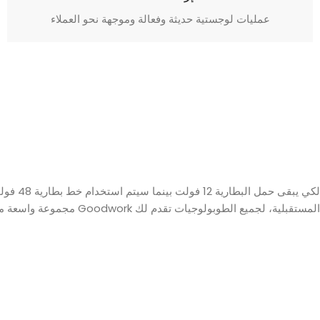
عمليات لوجستية حديثة وفعالة وموجهة نحو العملاء
المستقبلية، لجميع الطوبولوجيات تقدم لك Goodwork مجموعة واسعة من الحلول. مع الأجهزة القياسية مثل MOSFETs، الثنائيات، TVS.