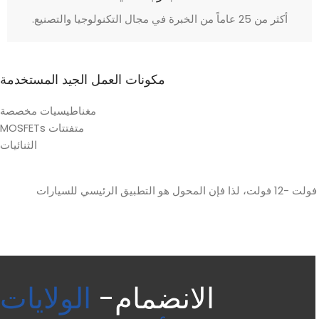
أكثر من 25 عاماً من الخبرة في مجال التكنولوجيا والتصنيع.
مكونات العمل الجيد المستخدمة
مغناطيسيات مخصصة
متفتتات MOSFETs
الثنائيات
لكي يبقى حمل البطارية 12 فولت بينما سيتم استخدام خط بطارية 48 فولت في السيارة. يمكن لمحول 48 فولت - 12 فولت DC-DC أن يخفض 48 فولت -12 فولت، لذا فإن المحول هو التطبيق الرئيسي للسيارات
الانضمام-
الولايات