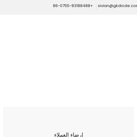
+86-0755-83188488
sivian@gkdiode.c
Home
السيارات
قاطع الدائرة الكهربائية 48 فولت
إرضاء العملاء