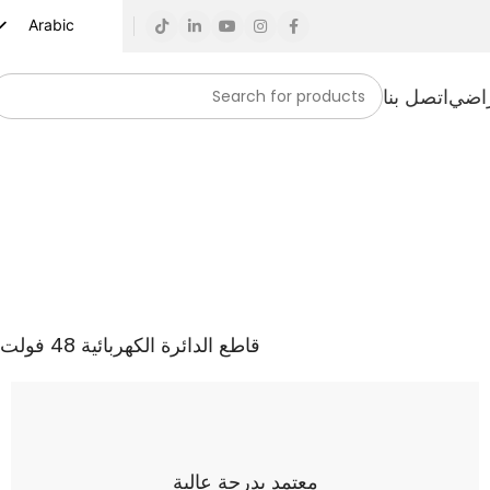
Arabic
English
راضي
اتصل بنا
Russian
Spanish
French
German
Turkish
Vietnamese
Indonesian
قاطع الدائرة الكهربائية 48 فولت
Korean
Japanese
معتمد بدرجة عالية