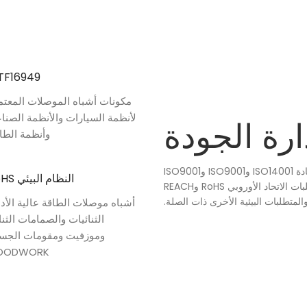
TF16949
مكونات أشباه الموصلات المعتم
لأنظمة السيارات والأنظمة الصناع
ارة الجودة
وأنظمة الطاق
تدعم الإدارة الصارمة نمونا عالي الجودة. نحن حاصلون على شهادة ISO14001 وISO9001 وISO9001
النظام البيئي RoHS
وIATF16949، وجميع المنتجات والمواد تتوافق تمامًا مع متطلبات الاتحاد الأوروبي RoHS وREACH
المتطلبات البيئية الأخرى ذات الصلة.
أشباه موصلات الطاقة عالية الأدا
الثنائيات والصمامات الثنا
وموزفيت ومقومات الجسر
OODWORK