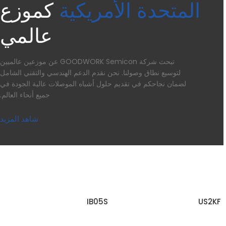
المتحدة الأمريكية
كموزع
عالمي
تبحث شركة GOODWORK Semicon عن موزعين عالميين
لتوسيع نطاق وصولنا. نحن نقدم الدعم الهندسي والتقني الشامل
لضمان نجاحكم في تقديم حلول أشباه الموصلات عالية الجودة في
جميع أنحاء العالم.
شاهد المزيد
IB05S
US2KF
اقرأ المزيد
اقرأ المزيد