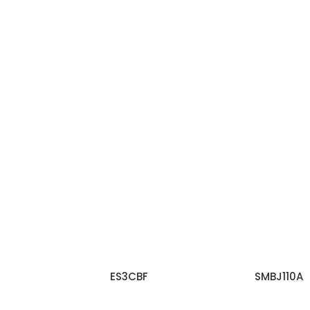
ES3CBF
SMBJ110A
اقرأ المزيد
اقرأ المزيد