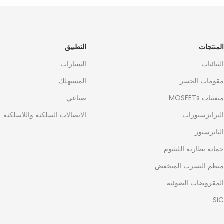
المنتجات
التطبيق
الثنائيات
السيارات
مقومات الجسر
المستهلك
متفتتات MOSFETs
صناعي
الترانزستورات
الاتصالات السلكية واللاسلكية
الثايرستور
حماية بطارية الليثيوم
منظم التسرب المنخفض
المقروضات الضوئية
SiC