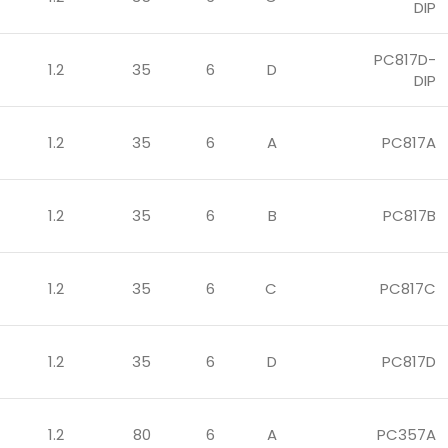
DIP
PC817D-
1.2
35
6
D
DIP
1.2
35
6
A
PC817A
1.2
35
6
B
PC817B
1.2
35
6
C
PC817C
1.2
35
6
D
PC817D
1.2
80
6
A
PC357A