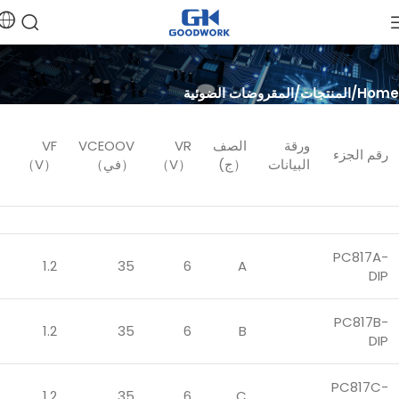
Home
المنتجات
المقروضات الضوئية
ورقة
الصف
VR
VCEOOV
VF
رقم الجزء
البيانات
（ج)
（V）
（في）
（V）
PC817A-
1.2
35
6
A
DIP
PC817B-
1.2
35
6
B
DIP
PC817C-
1.2
35
6
C