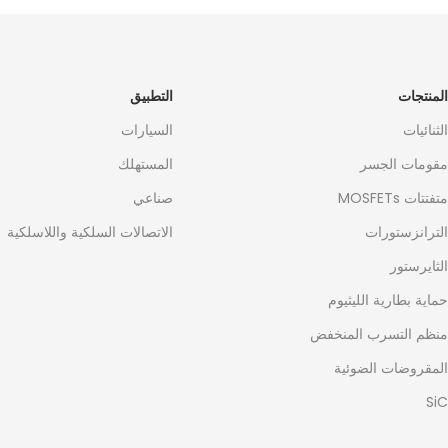
المنتجات
التطبيق
الثنائيات
السيارات
مقومات الجسر
المستهلك
متفتتات MOSFETs
صناعي
الترانزستورات
الاتصالات السلكية واللاسلكية
الثايرستور
حماية بطارية الليثيوم
منظم التسرب المنخفض
المقروضات الضوئية
SiC