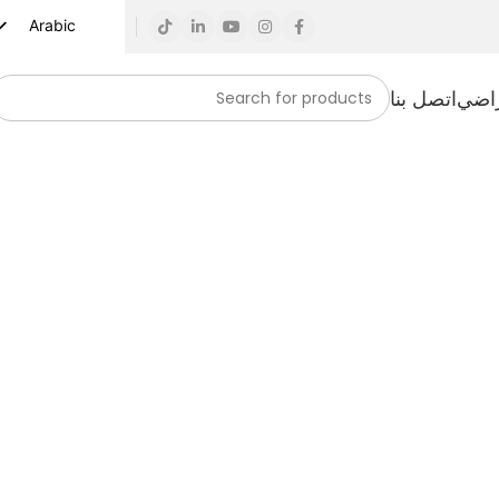
Arabic
English
راضي
اتصل بنا
Russian
Spanish
French
German
Turkish
Vietnamese
Indonesian
Korean
Japanese