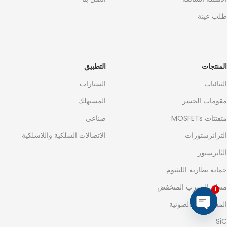
طلب عينة
المنتجات
التطبيق
الثنائيات
السيارات
مقومات الجسر
المستهلك
متفتتات MOSFETs
صناعي
الترانزستورات
الاتصالات السلكية واللاسلكية
الثايرستور
حماية بطارية الليثيوم
منظم التسرب المنخفض
1
المقروضات الضوئية
Open
SiC