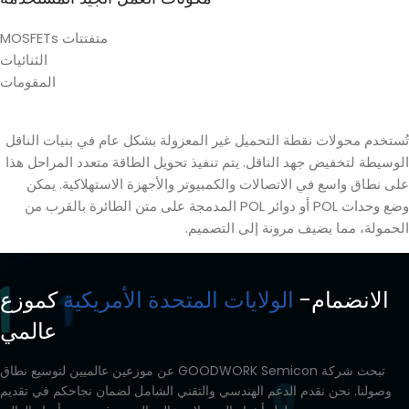
متفتتات MOSFETs
الثنائيات
المقومات
تُستخدم محولات نقطة التحميل غير المعزولة بشكل عام في بنيات الناقل
الوسيطة لتخفيض جهد الناقل. يتم تنفيذ تحويل الطاقة متعدد المراحل هذا
على نطاق واسع في الاتصالات والكمبيوتر والأجهزة الاستهلاكية. يمكن
وضع وحدات POL أو دوائر POL المدمجة على متن الطائرة بالقرب من
الحمولة، مما يضيف مرونة إلى التصميم.
الانضمام-
الولايات المتحدة الأمريكية
كموزع
عالمي
تبحث شركة GOODWORK Semicon عن موزعين عالميين لتوسيع نطاق
وصولنا. نحن نقدم الدعم الهندسي والتقني الشامل لضمان نجاحكم في تقديم