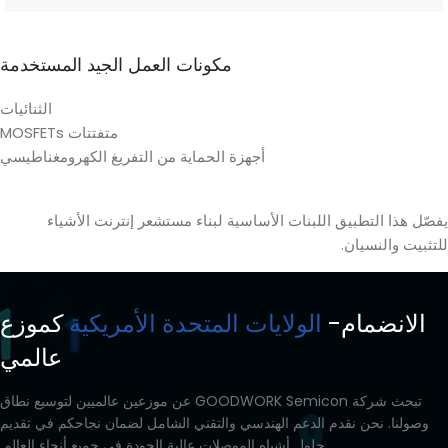
مكونات العمل الجيد المستخدمة
الثنائيات
متفتتات MOSFETs
أجهزة الحماية من التفريغ الكهرومغناطيسي
يفصّل هذا التطبيق اللبنات الأساسية لبناء مستشعر إنترنت الأشياء
للتثبيت والنسيان.
الانضمام-
الولايات المتحدة الأمريكية
كموزع
عالمي
تبحث شركة GOODWORK Semicon عن موزعين عالميين لتوسيع نطاق
وصولنا. نحن نقدم الدعم الهندسي والتقني الشامل لضمان نجاحكم في تقديم
حلول أشباه الموصلات عالية الجودة في جميع أنحاء العالم.