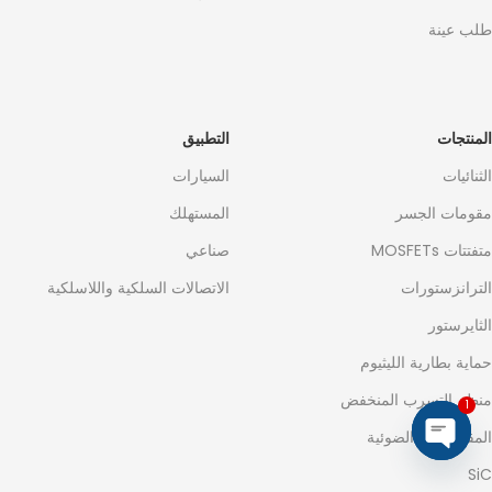
طلب عينة
المنتجات
التطبيق
الثنائيات
السيارات
مقومات الجسر
المستهلك
متفتتات MOSFETs
صناعي
الترانزستورات
الاتصالات السلكية واللاسلكية
الثايرستور
حماية بطارية الليثيوم
منظم التسرب المنخفض
1
المقروضات الضوئية
Open
SiC