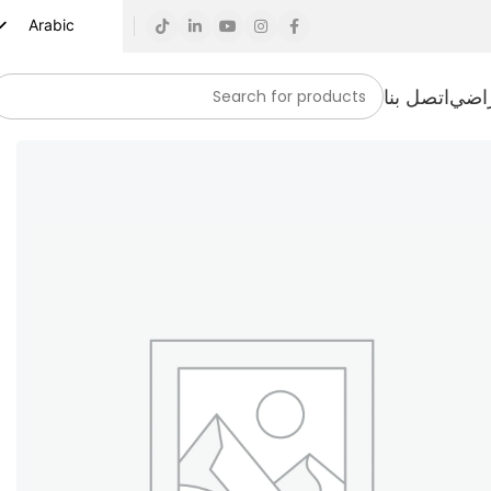
Arabic
English
راضي
اتصل بنا
Russian
Spanish
French
German
Turkish
Vietnamese
Indonesian
Korean
Japanese