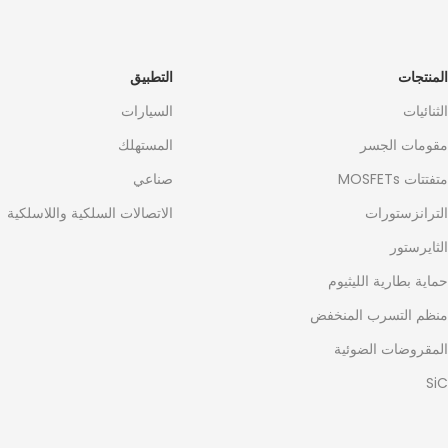
المنتجات
التطبيق
الثنائيات
السيارات
مقومات الجسر
المستهلك
متفتتات MOSFETs
صناعي
الترانزستورات
الاتصالات السلكية واللاسلكية
الثايرستور
حماية بطارية الليثيوم
منظم التسرب المنخفض
المقروضات الضوئية
SiC