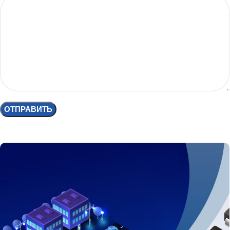
Многосторонняя база
сотрудничества между
промышленностью, академией и
исследователями