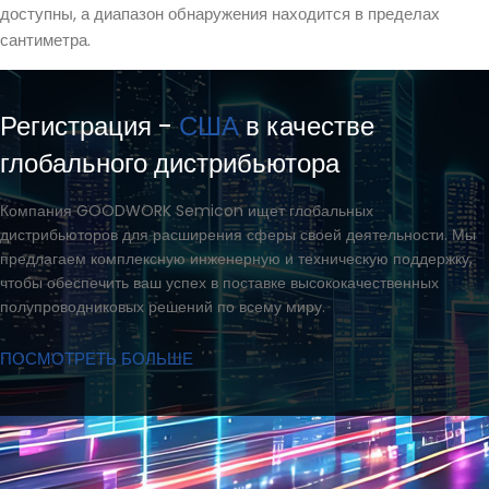
доступны, а диапазон обнаружения находится в пределах
сантиметра.
Регистрация -
США
в качестве
глобального дистрибьютора
Компания GOODWORK Semicon ищет глобальных
дистрибьюторов для расширения сферы своей деятельности. Мы
предлагаем комплексную инженерную и техническую поддержку,
чтобы обеспечить ваш успех в поставке высококачественных
полупроводниковых решений по всему миру.
ПОСМОТРЕТЬ БОЛЬШЕ