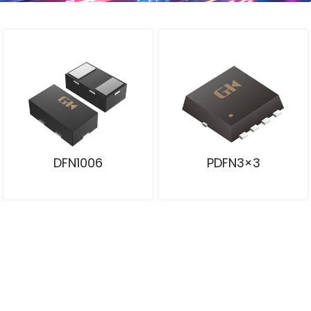
DFN1006
PDFN3×3