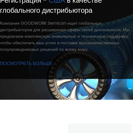
Регистрация -
США
в качестве
глобального дистрибьютора
Компания GOODWORK Semicon ищет глобальных
дистрибьюторов для расширения сферы своей деятельности. Мы
предлагаем комплексную инженерную и техническую поддержку,
чтобы обеспечить ваш успех в поставке высококачественных
полупроводниковых решений по всему миру.
ПОСМОТРЕТЬ БОЛЬШЕ