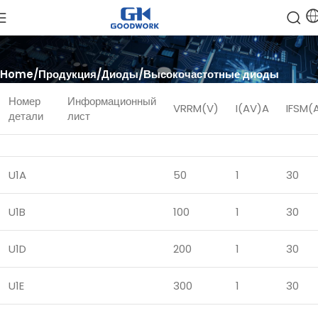
Home
Продукция
Диоды
Высокочастотные диоды
Номер
Информационный
VRRM(V)
I(AV)A
IFSM(
детали
лист
U1A
50
1
30
U1B
100
1
30
U1D
200
1
30
U1E
300
1
30