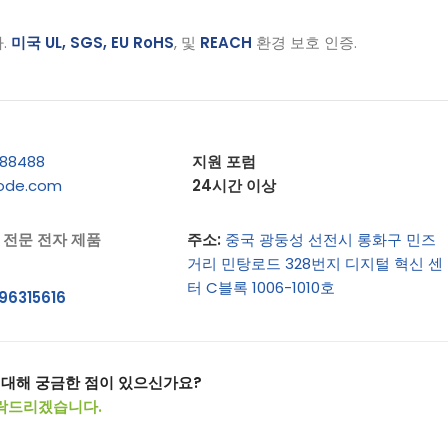
.
미국 UL, SGS, EU RoHS
, 및
REACH
환경 보호 인증.
188488
지원 포럼
iode.com
24시간 이상
 전문 전자 제품
주소:
중국 광둥성 선전시 롱화구 민즈
거리 민탕로드 328번지 디지털 혁신 센
터 C블록 1006-1010호
96315616
 대해 궁금한 점이 있으신가요?
락드리겠습니다.