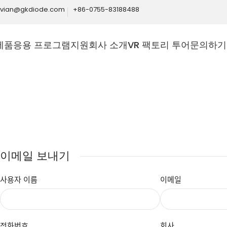
ivian@gkdiode.com
+86-0755-83188488
제품
응용 프로그램
지원
회사 소개
VR 팩토리 투어
문의하기
Home
회사 소개
문의하기
이메일 보내기
사용자 이름
이메일
전화번호
회사