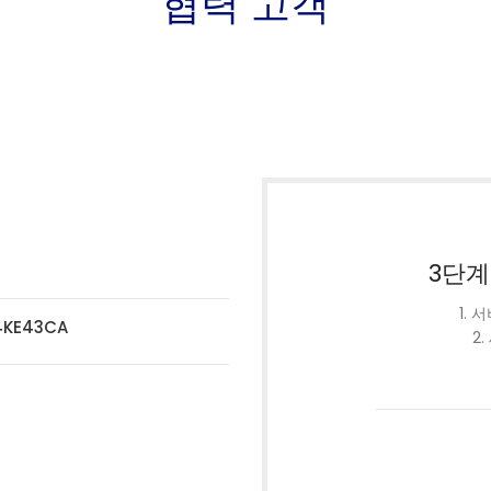
협력 고객
3단계
1.
4KE43CA
2