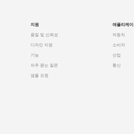
지원
애플리케이
품질 및 신뢰성
자동차
디자인 지원
소비자
기능
산업
자주 묻는 질문
통신
샘플 요청