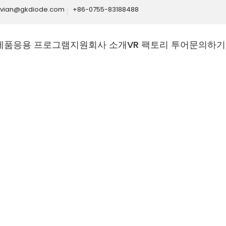
ivian@gkdiode.com
+86-0755-83188488
제품
응용 프로그램
지원
회사 소개
VR 팩토리 투어
문의하기
0
에이커 풋프린트
공
0
칩 패키징 및 테스트 라인
파