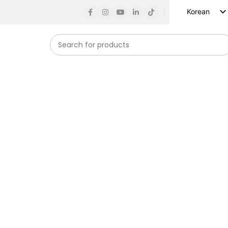
Korean
English
Russian
Spanish
French
German
Arabic
 아이디어를 현실
Turkish
Vietnamese
 드립니다.
Indonesian
Japanese
들기
 및 테스트 라인과 30개 이상의 완전 자동화된 고속 생산 라인을
, ISO14001, IATF16949 국제 경영 시스템 인증을 통과했습니다.