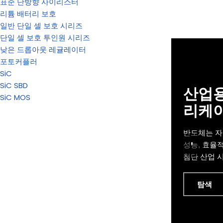
표준 단방향 사이리스터
리튬 배터리 보호
일반 단일 셀 보호 시리즈
단일 셀 보호 투인원 시리즈
낮은 드롭아웃 레귤레이터
포토커플러
SiC
SiC SBD
산업용
SiC MOS
리케
반도체는 자
'
성능, 효율
첨단 산업 
탐색