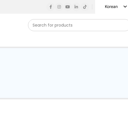
Korean
English
Russian
Spanish
French
German
Arabic
Turkish
Vietnamese
Indonesian
Japanese