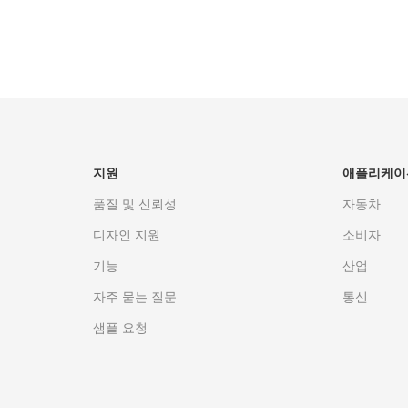
션
이메일 영업
지원
애플리케이
품질 및 신뢰성
자동차
디자인 지원
소비자
기능
산업
자주 묻는 질문
통신
샘플 요청