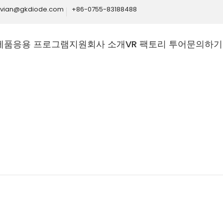
ivian@gkdiode.com
+86-0755-83188488
제품
응용 프로그램
지원
회사 소개
VR 팩토리 투어
문의하기
Home
기능