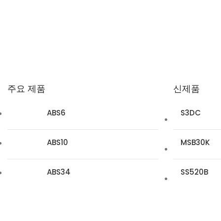
전자 제품 테스트 기능
굿워크 전자 연구소
반도체 제조업체
고압
주요 제품
신제품
ABS6
S3DC
ABS10
MSB30K
ABS34
SS520B