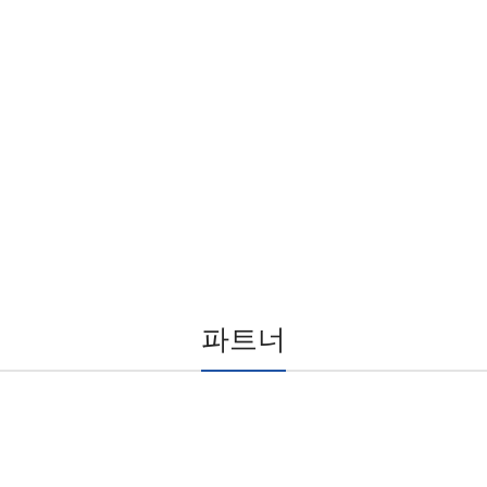
반도체 개별
소자 공급업
파트너
체
애플리
케이션
소비자 가전
노트북 및 태블