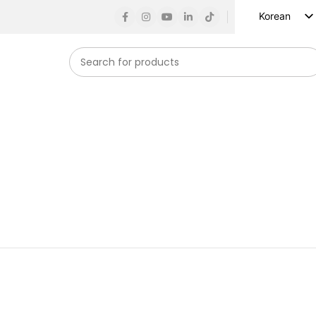
Korean
English
Russian
Spanish
French
German
Arabic
Turkish
Vietnamese
Indonesian
Japanese