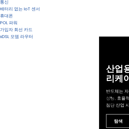
통신
배터리 없는 IoT 센서
휴대폰
POL 파워
가입자 회선 카드
xDSL 모뎀 라우터
산업용
리케
반도체는 자
'
성능, 효율
첨단 산업 
탐색