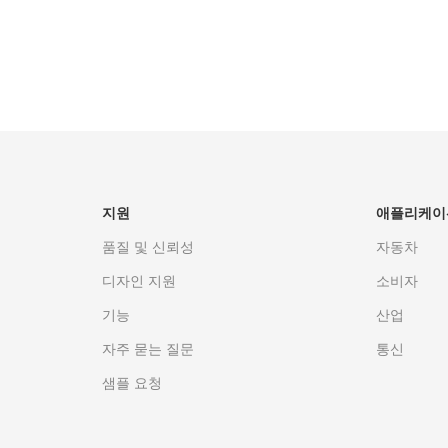
제공합니다.
이 도와드리겠습니다!
션
이메일 영업
지원
애플리케이
품질 및 신뢰성
자동차
디자인 지원
소비자
기능
산업
자주 묻는 질문
통신
샘플 요청