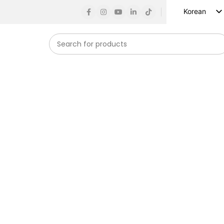
Korean
English
Russian
Spanish
French
German
Arabic
Turkish
Vietnamese
Indonesian
Japanese
 있습니다.