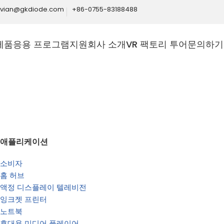
ivian@gkdiode.com
+86-0755-83188488
제품
응용 프로그램
지원
회사 소개
VR 팩토리 투어
문의하기
Home
통신
애플리케이션
소비자
홈 허브
최적화, 자
액정 디스플레이 텔레비전
잉크젯 프린터
스마트 통신 인
노트북
첨단 반도체 솔루
휴대용 미디어 플레이어