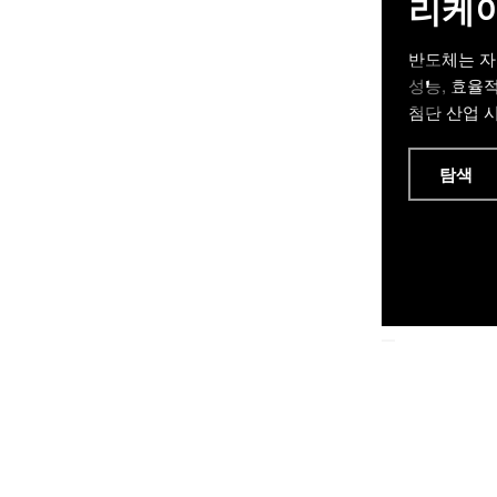
리케
반도체는 자
'
성능, 효율
첨단 산업 
탐색