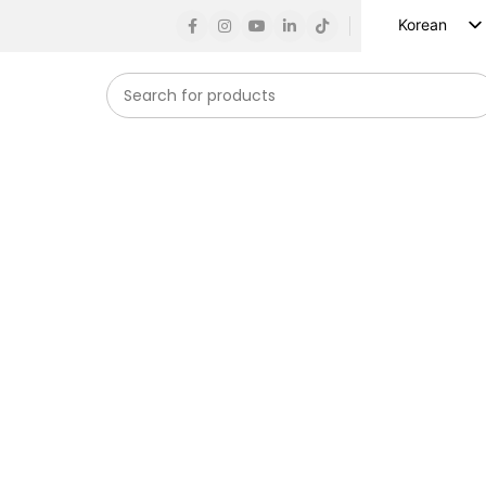
Korean
English
Russian
Spanish
French
German
Arabic
Turkish
Vietnamese
Indonesian
Japanese
자동화하고, 경쟁 환경에서 성공하세요.