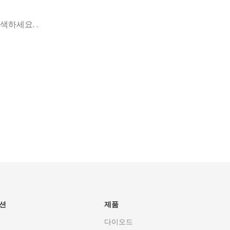
하세요. .
있거나 디자
최신 소식 받기
좋은 단어
에서 새로운
영업 지원팀
제품, 이벤트, 기술 인사이트를 확인하
세요!
지금 구독하기
션
제품
다이오드