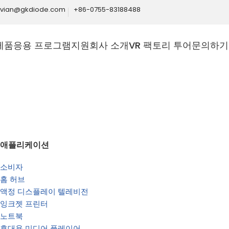
ivian@gkdiode.com
+86-0755-83188488
제품
응용 프로그램
지원
회사 소개
VR 팩토리 투어
문의하기
Home
산업
애플리케이션
소비자
홈 허브
액정 디스플레이 텔레비전
최적화, 자
잉크젯 프린터
노트북
혁신적인 반도체 
휴대용 미디어 플레이어