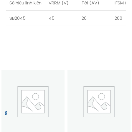
Số hiệu linh kiện
VRRM (V)
Tôi (AV)
IFSM (A)
SB2045
45
20
200