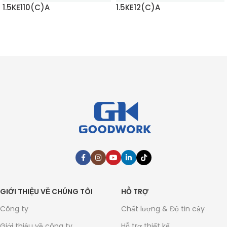
1.5KE110(C)A
1.5KE12(C)A
ĐỌC THÊM
ĐỌC THÊM
GIỚI THIỆU VỀ CHÚNG TÔI
HỖ TRỢ
Công ty
Chất lượng & Độ tin cậy
Giới thiệu về công ty
Hỗ trợ thiết kế