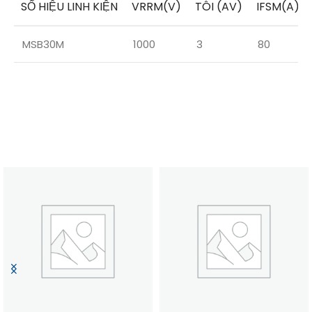
SỐ HIỆU LINH KIỆN
VRRM(V)
TÔI (AV)
IFSM(A)
MSB30M
1000
3
80